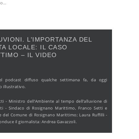
hio…
VIONI. L’IMPORTANZA DEL
TA LOCALE: IL CASO
TIMO – IL VIDEO
l podcast diffuso qualche settimana fa, da oggi
illustrativo.
ti - Ministro dell’Ambiente al tempo dell’alluvione di
ti - Sindaco di Rosignano Marittimo, Franco Setti e
e del Comune di Rosignano Marittimo; Laura Ruffilli -
nduce il giornalista: Andrea Gavazzoli.