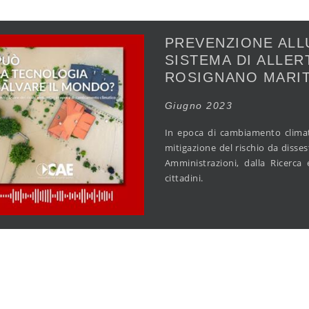
PREVENZIONE ALLU
SISTEMA DI ALLER
ROSIGNANO MARI
Giugno 2023
In epoca di cambiamento climati
mitigazione del rischio da disse
Amministrazioni, dalla Ricerca 
cittadini.