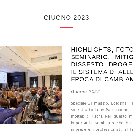
GIUGNO 2023
HIGHLIGHTS, FOTO
SEMINARIO: “MITI
DISSESTO IDROGEO
IL SISTEMA DI AL
EPOCA DI CAMBIA
Giugno 2023
Speciale 31 maggio, Bologna |
soprattutto in un Paese come l’I
molteplici rischi. Per questo 
importante seminario che ha 
imprese e i professionisti, al f