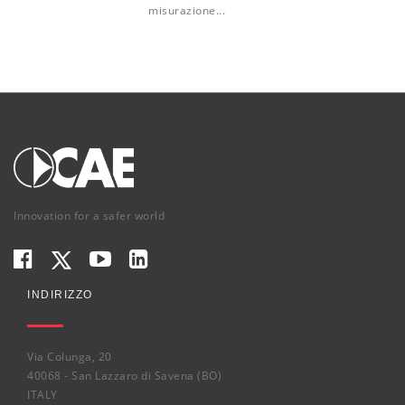
misurazione...
Innovation for a safer world
INDIRIZZO
Via Colunga, 20
40068 - San Lazzaro di Savena (BO)
ITALY