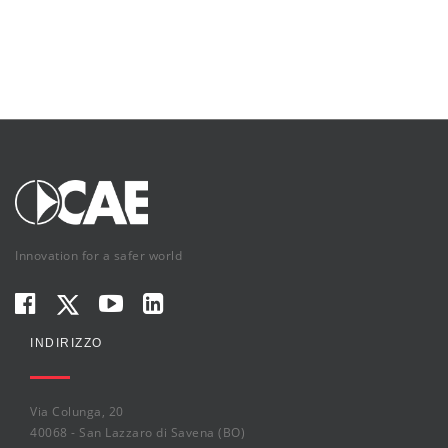
Innovation for a safer world
INDIRIZZO
Via Colunga, 20
40068 - San Lazzaro di Savena (BO)