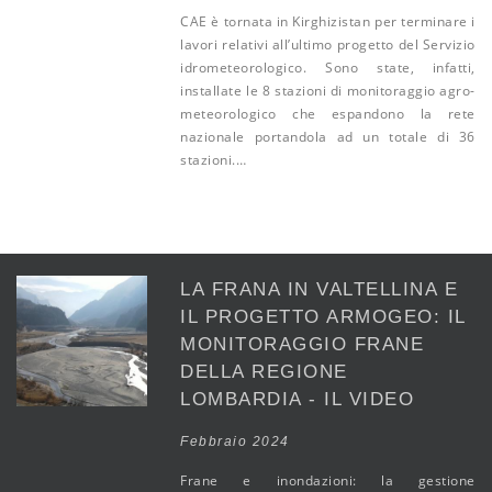
CAE è tornata in Kirghizistan per terminare i
lavori relativi all’ultimo progetto del Servizio
idrometeorologico. Sono state, infatti,
installate le 8 stazioni di monitoraggio agro-
meteorologico che espandono la rete
nazionale portandola ad un totale di 36
stazioni.…
LA FRANA IN VALTELLINA E
IL PROGETTO ARMOGEO: IL
MONITORAGGIO FRANE
DELLA REGIONE
LOMBARDIA - IL VIDEO
Febbraio 2024
Frane e inondazioni: la gestione