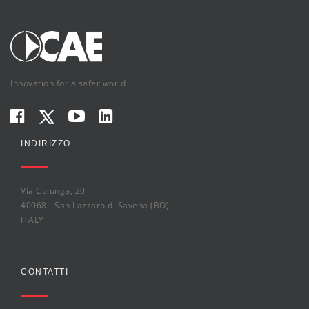
Innovation for a safer world
INDIRIZZO
Via Colunga, 20
40068 - San Lazzaro di Savena (BO)
ITALY
CONTATTI