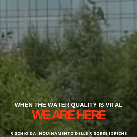
W
H
E
N
T
H
E
W
A
T
E
R
Q
U
A
L
I
T
Y
I
S
V
I
T
A
L
W
E
A
R
E
H
E
R
E
RISCHIO DA INQUINAMENTO DELLE RISORSE IDRICHE