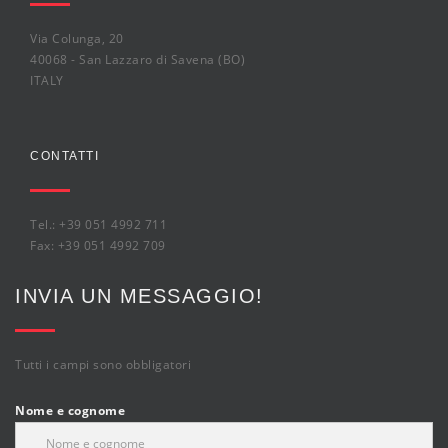
Via Colunga, 20
40068 - San Lazzaro di Savena (BO)
ITALY
CONTATTI
Tel.: +39 051 4992 711
Fax: +39 051 4992 709
INVIA UN MESSAGGIO!
Tutti i campi sono obbligatori
Nome e cognome