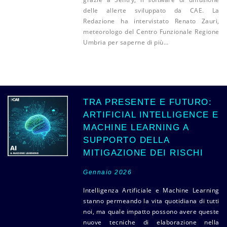
delle allerte sviluppato da CAE. La
Redazione ha intervistato Renato Zauri,
meteorologo del Centro Funzionale Regione
Umbria per saperne di più…
TRA PRESENTE E FUTURO:
ARTIFICIAL INTELLIGENCE E
MACHINE LEARNING A
SUPPORTO DELLA
MITIGAZIONE DEI RISCHI
Gennaio 2026
Intelligenza Artificiale e Machine Learning
stanno permeando la vita quotidiana di tutti
noi, ma quale impatto possono avere queste
nuove tecniche di elaborazione nella