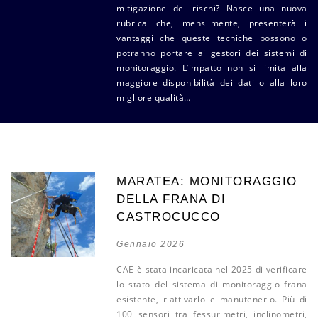
mitigazione dei rischi? Nasce una nuova
rubrica che, mensilmente, presenterà i
vantaggi che queste tecniche possono o
potranno portare ai gestori dei sistemi di
monitoraggio. L’impatto non si limita alla
maggiore disponibilità dei dati o alla loro
migliore qualità…
MARATEA: MONITORAGGIO
DELLA FRANA DI
CASTROCUCCO
Gennaio 2026
CAE è stata incaricata nel 2025 di verificare
lo stato del sistema di monitoraggio frana
esistente, riattivarlo e manutenerlo. Più di
100 sensori tra fessurimetri, inclinometri,