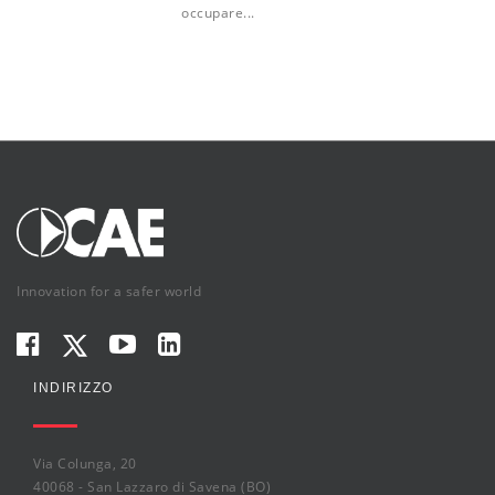
occupare...
Innovation for a safer world
INDIRIZZO
Via Colunga, 20
40068 - San Lazzaro di Savena (BO)