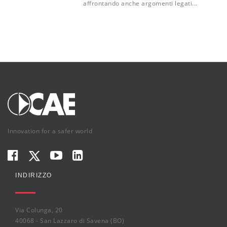
affrontando anche argomenti legati...
Innovation for a safer world
INDIRIZZO
Via Colunga, 20
40068 - San Lazzaro di Savena (BO)