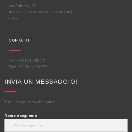
Via Colunga, 20
40068 - San Lazzaro di Savena (BO)
ITALY
CONTATTI
Tel.: +39 051 4992 711
Fax: +39 051 4992 709
INVIA UN MESSAGGIO!
Tutti i campi sono obbligatori
Nome e cognome