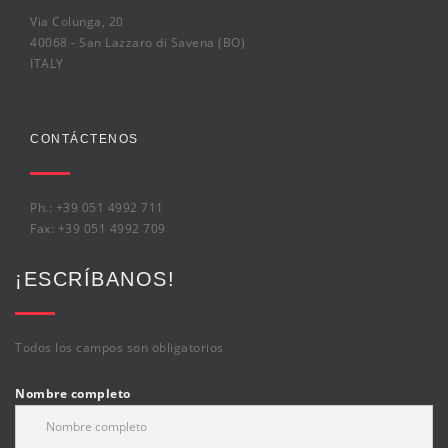
Via Colunga, 20
40068 - San Lazzaro di Savena (BO)
ITALY
CONTÁCTENOS
Ph.: +39 051 4992 711
Fax: +39 051 4992 709
¡ESCRÍBANOS!
Todos los campos son obligatorios
Nombre completo