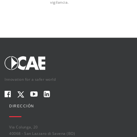
vigilancia.
Innovation for a safer world
DIRECCIÓN
Via Colunga, 20
40068 - San Lazzaro di Savena (BO)