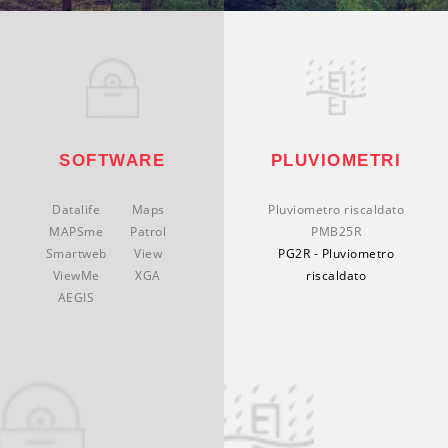
SOFTWARE
PLUVIOMETRI
Datalife
Maps
Pluviometro riscaldato
MAPSme
Patrol
PMB25R
Smartweb
View
PG2R - Pluviometro
ViewMe
XGA
riscaldato
AEGIS