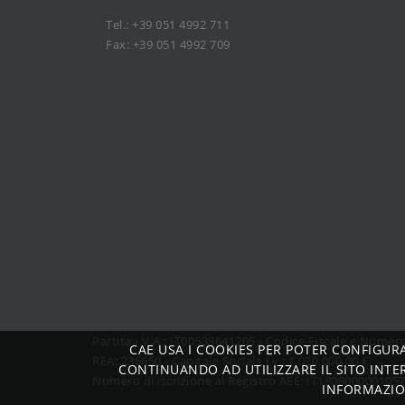
Tel.: +39 051 4992 711
Fax: +39 051 4992 709
Partita I.V.A.: IT00533641205 - Codice Fiscale e Nume
CAE USA I COOKIES PER POTER CONFIGUR
REA: 236650 - Capitale Sociale i.v.: 1.020.000,00 €
CONTINUANDO AD UTILIZZARE IL SITO INTE
Numero di iscrizione al Registro AEE: IT180800000105
INFORMAZIO