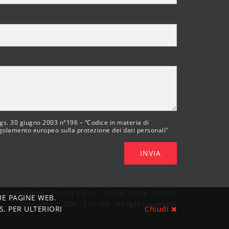
 lgs. 30 giugno 2003 n°196 – “Codice in materia di
egolamento europeo sulla protezione dei dati personali”
INVIA
histleblowing
Privacy Policy
Cookie Policy
Credits
UE PAGINE WEB.
Copyright © 2026 - CAE SPA - All rights reserved.
. PER ULTERIORI
Chiudi