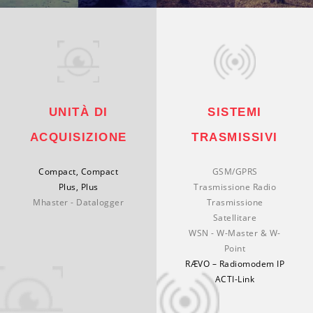
UNITÀ DI
SISTEMI
ACQUISIZIONE
TRASMISSIVI
Compact, Compact
GSM/GPRS
Plus, Plus
Trasmissione Radio
Mhaster - Datalogger
Trasmissione
Satellitare
WSN - W-Master & W-
Point
RÆVO – Radiomodem IP
ACTI-Link