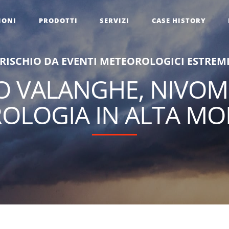
IONI
PRODOTTI
SERVIZI
CASE HISTORY
R
I
S
C
H
I
O
D
A
E
V
E
N
T
I
M
E
T
E
O
R
O
L
O
G
I
C
I
E
S
T
R
E
M
O VALANGHE, NIVOM
OLOGIA IN ALTA M