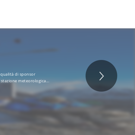
 qualità di sponsor
N
 stazione meteorologica...
r
T
v
l