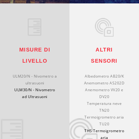
MISURE DI
ALTRI
LIVELLO
SENSORI
ULM20/N - Nivometro a
Albedometro AB20/K
ultrasuoni
Anemometro AS202D
ULM30/N - Nivometro
Anemometro VV20 e
ad Ultrasuoni
DV20
Temperatura neve
TN20
Termoigrometro aria
TU20
THS Termoigrometro
aria