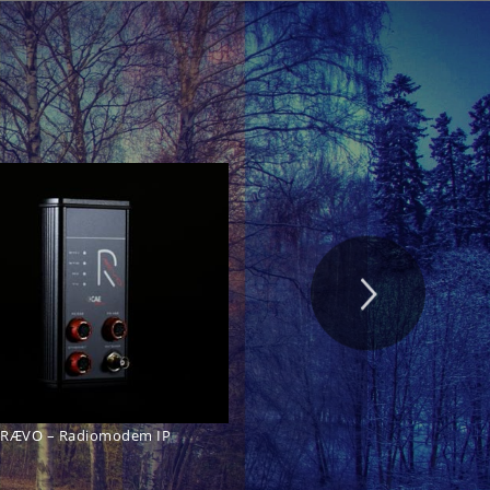
RÆVO – Radiomodem IP
ACTI-Link