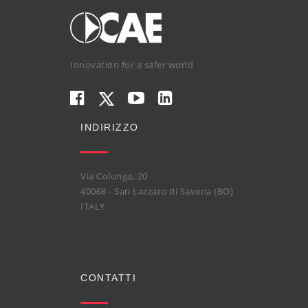
Innovation for a safer world
INDIRIZZO
Via Colunga, 20
40068 - San Lazzaro di Savena (BO)
ITALY
CONTATTI