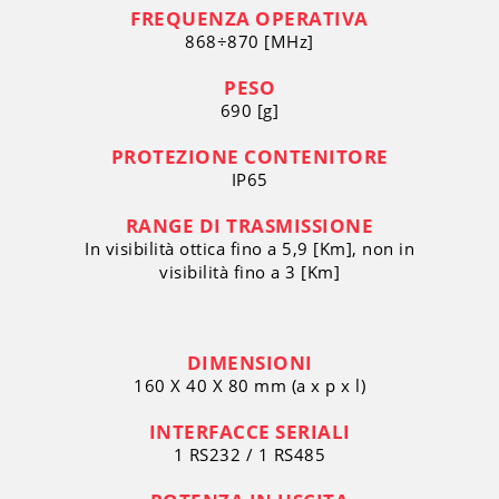
FREQUENZA OPERATIVA
868÷870 [MHz]
PESO
690 [g]
PROTEZIONE CONTENITORE
IP65
RANGE DI TRASMISSIONE
In visibilità ottica fino a 5,9 [Km], non in
visibilità fino a 3 [Km]
DIMENSIONI
160 X 40 X 80 mm (a x p x l)
INTERFACCE SERIALI
1 RS232 / 1 RS485