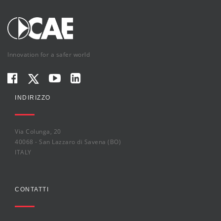
Innovation for a safer world
INDIRIZZO
Via Colunga, 20
40068 - San Lazzaro di Savena (BO)
ITALY
CONTATTI