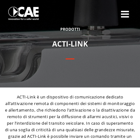
P
R
O
D
O
T
T
I
A
C
T
I
-
L
I
N
K
ACTI-Link è un dispositivo di comunicazione dedicato
all’attivazione remota di componenti dei sistemi di monitoraggio
e allertamento, che richiedono l’attivazione o la disattivazione da
remoto di strumenti per la diffusione di allarmi acustici, visivi o
per l’interdizione del transito veicolare. In caso di superamento
di una soglia di criticità di una qualsiasi delle grandezze misurate,
grazie ad ACTI-Link è possibile inviare un comando tramite un