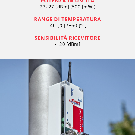
POTENZA IN USCITA
23÷27 [dBm] (500 [mW])
RANGE DI TEMPERATURA
-40 [°C] /+60 [°C]
SENSIBILITÀ RICEVITORE
-120 [dBm]