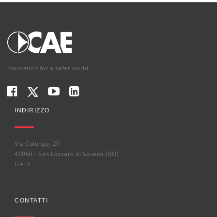
Innovation for a safer world
INDIRIZZO
Via Colunga, 20
40068 - San Lazzaro di Savena (BO)
ITALY
CONTATTI