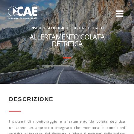
R
I
S
C
H
I
O
G
E
O
L
O
G
I
C
O
E
I
D
R
O
G
E
O
L
O
G
I
C
O
ALLERTAMENTO COLATA
DETRITICA
DESCRIZIONE
I sistemi di monitoraggio e allertamento da colata detritica
utilizzano un approccio integrato che monitora le condizioni
critiche di innesco del dissesto e rileva il transito della colata