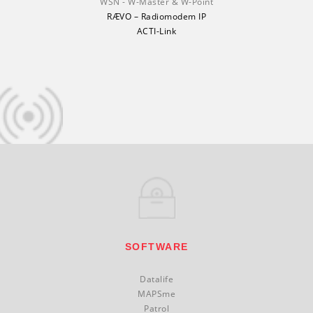
WSN - W-Master & W-Point
RÆVO – Radiomodem IP
ACTI-Link
SOFTWARE
Datalife
MAPSme
Patrol