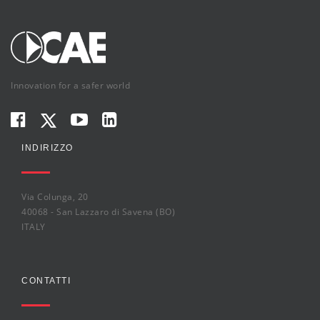
Innovation for a safer world
INDIRIZZO
Via Colunga, 20
40068 - San Lazzaro di Savena (BO)
ITALY
CONTATTI