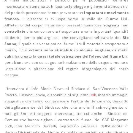
A metà marzo 2021 il pericolo per le popolazioni dell’area
interessata è aumentato, in quanto le piogge e gli eventi atmosferici
del periodo precedente hanno provocato un
importante
movimento
franoso
. Il dissesto si sviluppa verso la valle del
Fiume Liri.
All’interno del corpo frana sono presenti numerose
sorgenti non
controllate
che concorrono a trasportare a valle importanti quantità
di detriti, per lo più argillosi, che convogliano nel canale del
Rio
Sonno
, il quale si riversa poi nel fiume Liri. Il materiale trasportato a
marzo, i cui
volumi sono stimabili in alcune migliaia di metri
cubi
, ha creato la
quasi totale ostruzione dell’alveo del fiume Liri
per alcune ore con conseguente innalzamento delle acque a monte e
l’ostruzione e alterazione del regime idrogeologico del corso
d’acqua.
L’intervista di Info Media News al Sindaco di San Vincenzo Valle
Roveto, Luciano Lancia, disponibile al seguente
link
, mostra immagini
suggestive che fanno comprendere l’entità del fenomeno, descritto
dettagliatamente dal Sindaco, che cita anche il coinvolgimento di
tutti gli Enti e i soggetti interessati, tra cui anche i Sindaci dei
Comuni che hanno siglato il contratto di fiume. Nel CAE Magazine
n.28, con Meuccio Berselli, Segretario Generale dell'Autorità di
Bacino Distrettuale del Fiume Po, abbiamo parlato del significato e