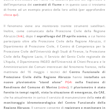
dell’importanza dei
contratti di fiume
e in questo caso ci troviamo
di fronte ad un esempio pratico della loro utilità (per approfondire
clicca qui
).
Il fenomeno viene ora monitorato tramite strumenti satellitari.
Inoltre, come comunicato dalla Protezione Civile della Regione
Abruzzo (
link
), dopo il
sopralluogo del 29 aprile scorso
, a cui hanno
partecipato oltre alla Protezione Civile della Regione Abruzzo, il
Dipartimento di Protezione Civile, il Centro di Competenza per la
Protezione Civile dell’Università degli Studi di Firenze, la Protezione
Civile della Regione Lazio, il Servizio del Genio Civile regionale de
L’Aquila, il Dipartimento INGEO dell’Università di Chieti-Pescara e le
Amministrazioni dei Comuni interessati dal fenomeno franoso, nella
mattinata del 16 maggio i tecnici del
Centro Funzionale di
Protezione Civile della Regione Abruzzo
hanno
installato un
nuovo pluviometro “stand alone”
PG4i
nella frazione di
Rendinara del Comune di Morino
(
video
)
.
Il
pluviometro è stato
fornito in tempi rapidi, vista la situazione di emergenza, da CAE
,
che ha attualmente in carico il servizio di manutenzione della
rete di
monitoraggio idrometeorologica del Centro Funzionale della
Regione Abruzzo
. Il sensore consente di
registrare e monitorare in