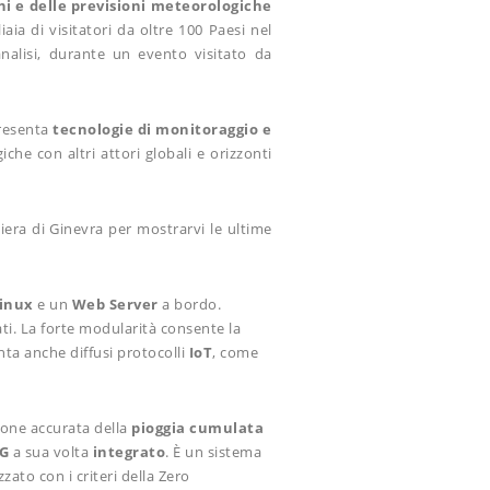
ni e delle previsioni meteorologiche
aia di visitatori da oltre 100 Paesi nel
nalisi, durante un evento visitato da
presenta
tecnologie di monitoraggio e
iche con altri attori globali e orizzonti
Fiera di Ginevra per mostrarvi le ultime
inux
e un
Web Server
a bordo.
dati. La forte modularità consente la
nta anche diffusi protocolli
IoT
, come
one accurata della
pioggia cumulata
G
a sua volta
integrato
. È un sistema
zato con i criteri della Zero