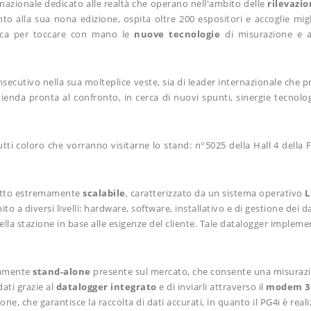
rnazionale dedicato alle realtà che operano nell'ambito delle
rilevazio
nto alla sua nona edizione, ospita oltre 200 espositori e accoglie migli
nica per toccare con mano le
nuove tecnologie
di misurazione e a
secutivo nella sua molteplice veste, sia di leader internazionale che 
azienda pronta al confronto, in cerca di nuovi spunti, sinergie tecnolog
 tutti coloro che vorranno visitarne lo stand: n°5025 della Hall 4 della 
otto estremamente
scalabile
, caratterizzato da un sistema operativo
L
ito a diversi livelli: hardware, software, installativo e di gestione dei 
ella stazione in base alle esigenze del cliente. Tale datalogger impleme
amente
stand-alone
presente sul mercato, che consente una misurazi
 dati grazie al
datalogger integrato
e di inviarli attraverso il
modem 3
ne, che garantisce la raccolta di dati accurati, in quanto il PG4i è realiz