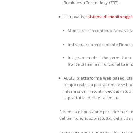
Breakdown Technology (ZBT).
L’innovativo
sistema di monitoraggio
Monitorare in continuo l’area visi
Individuare precocemente l'innesco 
Integrare modelli che permettono d
fronte di fiamma. Funzionalità imp
AEGIS
,
piattaforma web based
, ut
tempo reale. La piattaforma è svilup
informazioni, incontri dedicati, stud
soprattutto, della vita umana.
Saremo a disposizione per informazioni
del territorio e, soprattutto, della vit
Saremo a disposizione per informazioni