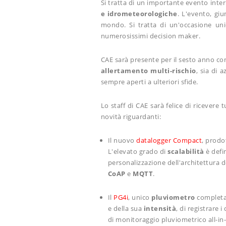
Si tratta di un importante evento inte
e idrometeorologiche
. L'evento, giu
mondo. Si tratta di un'occasione u
numerosissimi decision maker.
CAE sarà presente per il sesto anno con
allertamento multi-rischio
, sia di 
sempre aperti a ulteriori sfide.
Lo staff di CAE sarà felice di ricevere
novità riguardanti:
Il nuovo
datalogger Compact
, prod
L'elevato grado di
scalabilità
è defin
personalizzazione dell'architettura d
CoAP
e
MQTT
.
Il
PG4i
, unico
pluviometro
complet
e della sua
intensità
, di registrare i
di monitoraggio pluviometrico all-in-o