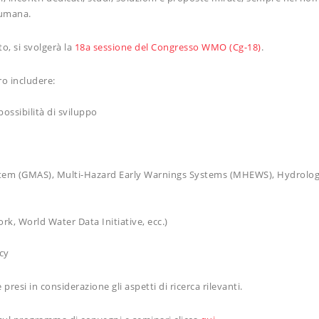
a umana.
o, si svolgerà la
18a sessione del Congresso WMO (Cg-18)
.
o includere:
ossibilità di sviluppo
System (GMAS), Multi-Hazard Early Warnings Systems (MHEWS), Hydrolog
k, World Water Data Initiative, ecc.)
cy
resi in considerazione gli aspetti di ricerca rilevanti.