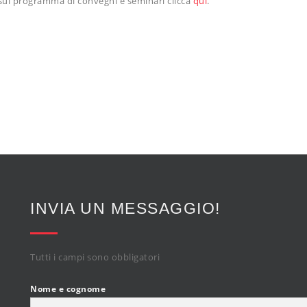
e sul programma di convegni e seminari clicca
qui
.
INVIA UN MESSAGGIO!
Tutti i campi sono obbligatori
Nome e cognome