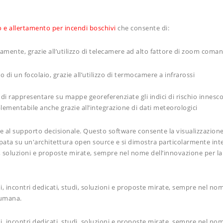
 e allertamento per incendi boschivi
che consente di:
vamente, grazie all’utilizzo di telecamere ad alto fattore di zoom com
di un focolaio, grazie all’utilizzo di termocamere a infrarossi
i rappresentare su mappe georeferenziate gli indici di rischio innesc
lementabile anche grazie all’integrazione di dati meteorologici
ile al supporto decisionale. Questo software consente la visualizzazione
pata su un'architettura open source e si dimostra particolarmente int
i, soluzioni e proposte mirate, sempre nel nome dell’innovazione per la 
, incontri dedicati, studi, soluzioni e proposte mirate, sempre nel nom
a umana.
, incontri dedicati, studi, soluzioni e proposte mirate, sempre nel nom