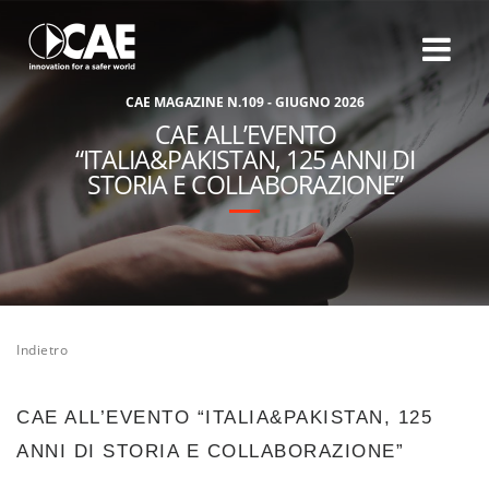
C
A
E
M
A
G
A
Z
I
N
E
N
.
1
0
9
-
G
I
U
G
N
O
2
0
2
6
CAE ALL’EVENTO
“ITALIA&PAKISTAN, 125 ANNI DI
STORIA E COLLABORAZIONE”
Indietro
CAE ALL’EVENTO “ITALIA&PAKISTAN, 125
ANNI DI STORIA E COLLABORAZIONE”