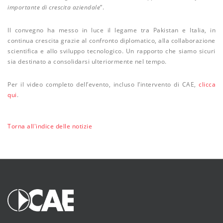
importante di crescita aziendale
”.
Il convegno ha messo in luce il legame tra Pakistan e Italia, in
continua crescita grazie al confronto diplomatico, alla collaborazione
scientifica e allo sviluppo tecnologico. Un rapporto che siamo sicuri
sia destinato a consolidarsi ulteriormente nel tempo.
Per il video completo dell’evento, incluso l’intervento di CAE,
clicca
qui
.
Torna all'indice delle notizie