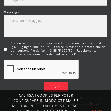
Messaggio
Autorizzo il trattamento dei miei dati personali ai sensi del d.
lgs. 30 giugno 2003 n°196 – “Codice in materia di protezione dei
dati personali” e dell’art. 13 GDPR 679/16 – “Regolamento
europeo sulla protezione dei dati personali”
INVIA
CAE USA I COOKIES PER POTER
Partita I.V.A.: IT00533641205 - Codice Fiscale e Numero registro
CONFIGURARE IN MODO OTTIMALE E
imprese: 01121590374 REA: 236650 - Capitale Sociale i.v.:
MIGLIORARE COSTANTEMENTE LE SUE
1.020.000,00 €
PAGINE WEB. CONTINUANDO AD
Chiudi