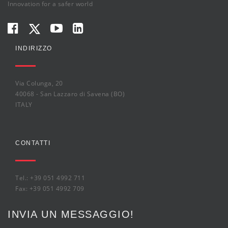
Innovation for a safer world
INDIRIZZO
Via Colunga, 20
40068 - San Lazzaro di Savena (BO)
ITALY
CONTATTI
Tel.: +39 051 4992 711
Fax: +39 051 4992 709
INVIA UN MESSAGGIO!