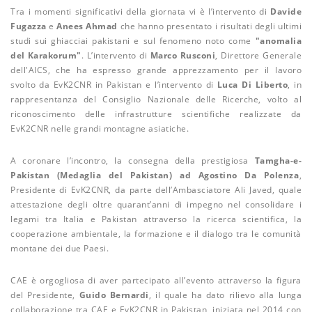
Tra i momenti significativi della giornata vi è l’intervento di
Davide
Fugazza
e
Anees Ahmad
che hanno presentato i risultati degli ultimi
studi sui ghiacciai pakistani e sul fenomeno noto come
"anomalia
del Karakorum"
. L’intervento di
Marco Rusconi
, Direttore Generale
dell'AICS, che ha espresso grande apprezzamento per il lavoro
svolto da EvK2CNR in Pakistan e l’intervento di
Luca Di Liberto
, in
rappresentanza del Consiglio Nazionale delle Ricerche, volto al
riconoscimento delle infrastrutture scientifiche realizzate da
EvK2CNR nelle grandi montagne asiatiche.
A coronare l’incontro, la consegna della prestigiosa
Tamgha-e-
Pakistan (Medaglia del Pakistan) ad Agostino Da Polenza
,
Presidente di EvK2CNR, da parte dell’Ambasciatore Ali Javed, quale
attestazione degli oltre quarant’anni di impegno nel consolidare i
legami tra Italia e Pakistan attraverso la ricerca scientifica, la
cooperazione ambientale, la formazione e il dialogo tra le comunità
montane dei due Paesi.
CAE è orgogliosa di aver partecipato all’evento attraverso la figura
del Presidente,
Guido Bernardi
, il quale ha dato rilievo alla lunga
collaborazione tra CAE e EvK2CNR in Pakistan, iniziata nel 2014 con