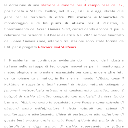
la dotazione di una
stazione autonoma per il campo base del K2
,
posizionata a 5000m. Inoltre, nel 2022, CAE si è aggiudicata due
gare per la fornitura di
oltre 390 stazioni automatiche
di
monitoraggio e di
68 punti di allerta
per il Pakistan, a
finanziamento del
Green Climate Fund
, consolidando ancora di più la
relazione tra l’azienda e il Paese asiatico. Nel 2023 sempre finanzato
dal
Green Climate Fund
, ulteriori tre stazioni sono state fornite da
CAE per il progetto
Glaciers and Students
.
Il Presidente ha continuato evidenziando il ruolo dell’industria
italiana nello sviluppo di tecnologie innovative per il monitoraggio
meteorologico e ambientale, essenziale per comprendere gli effetti
del cambiamento climatico, in Italia e nel mondo. “
L’Italia, come il
Pakistan, è soggetta a tanti scenari di rischio naturali collegati a
fenomeni meteorologici estremi e al cambiamento climatico, sono 2
hotspot di rischio climatico composto con analogie.
” dichiara Guido
Bernardi “
Abbiamo avuto la possibilità come Paese e come azienda di
allenarci molto nell’affrontare i rischi naturali con sistemi di
monitoraggio e allertamento. L’idea di partecipare alla diffusione di
queste best practice anche in altri Paesi, sfidanti dal punto di vista
naturalistico e degli scenari di rischio, rappresenta un fattore