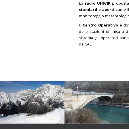
La
radio UHF/IP
proposta,
standard e aperti
come i
monitoraggio meteorologic
Il
Centro Operativo
è dot
delle stazioni di misura di
sistema, gli operatori han
da CAE.