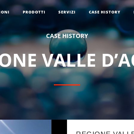
IONI
PRODOTTI
SERVIZI
CASE HISTORY
C
A
S
E
H
I
S
T
O
R
Y
O
N
E
V
A
L
L
E
D
’
A