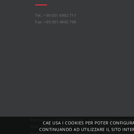
Tel.: +39 051 4992 711
Fax: +39 051 4992 709
Partita I.V.A.: IT00533641205 - Codice Fiscale e Nume
CAE USA I COOKIES PER POTER CONFIGUR
REA: 236650 - Capitale Sociale i.v.: 1.020.000,00 €
CONTINUANDO AD UTILIZZARE IL SITO INTE
Numero di iscrizione al Registro AEE: IT180800000105