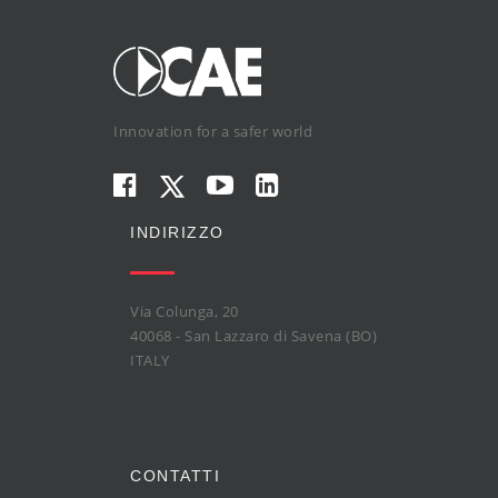
Innovation for a safer world
INDIRIZZO
Via Colunga, 20
40068 - San Lazzaro di Savena (BO)
ITALY
CONTATTI