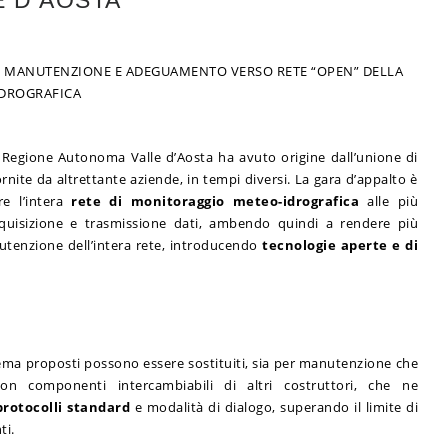
E D’AOSTA
E, MANUTENZIONE E ADEGUAMENTO VERSO RETE “OPEN” DELLA
IDROGRAFICA
a Regione Autonoma Valle d’Aosta ha avuto origine dall’unione di
ornite da altrettante aziende, in tempi diversi. La gara d’appalto è
re l’intera
rete di monitoraggio meteo-idrografica
alle più
quisizione e trasmissione dati, ambendo quindi a rendere più
utenzione dell’intera rete, introducendo
tecnologie aperte e di
tema proposti possono essere sostituiti, sia per manutenzione che
on componenti intercambiabili di altri costruttori, che ne
protocolli standard
e modalità di dialogo, superando il limite di
ti.