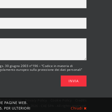
 lgs. 30 giugno 2003 n°196 – “Codice in materia di
egolamento europeo sulla protezione dei dati personali”
INVIA
histleblowing
Privacy Policy
Cookie Policy
Credits
UE PAGINE WEB.
Copyright © 2026 - CAE SPA - All rights reserved.
. PER ULTERIORI
Chiudi