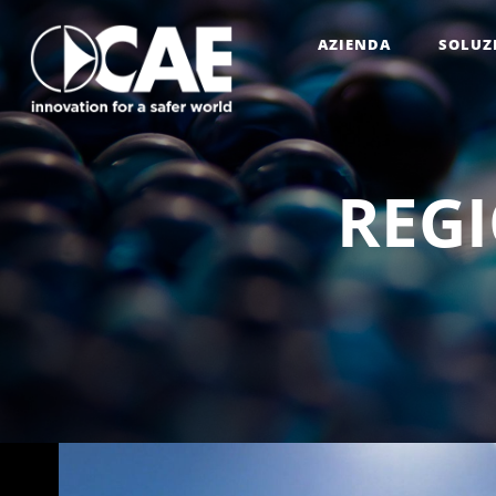
AZIENDA
SOLUZ
R
E
G
I