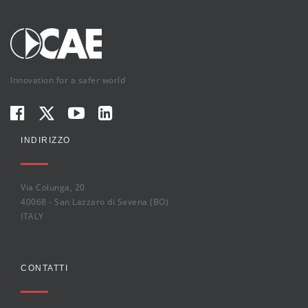
Innovation for a safer world
INDIRIZZO
Via Colunga, 20
40068 - San Lazzaro di Savena (BO)
ITALY
CONTATTI