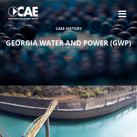
C
A
S
E
H
I
S
T
O
R
Y
G
E
O
R
G
I
A
W
A
T
E
R
A
N
D
P
O
W
E
R
(
G
W
P
)