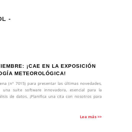
L -
TIEMBRE: ¡CAE EN LA EXPOSICIÓN
OGÍA METEOROLÓGICA!
iena (n° 7015) para presentar las últimas novedades,
 una suite software innovadora, esencial para la
álisis de datos. ¡Planifica una cita con nosotros para
Lea más >>