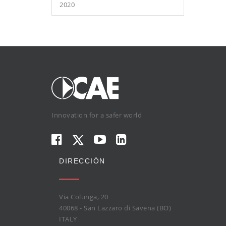
2020
Innovation for a safer world
DIRECCIÓN
Via Colunga, 20
40068 - San Lazzaro di Savena (BO)
ITALY