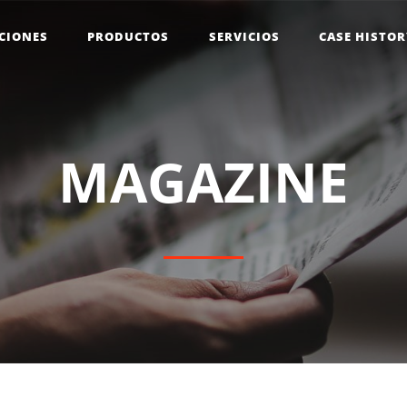
CIONES
PRODUCTOS
SERVICIOS
CASE HISTO
M
A
G
A
Z
I
N
E