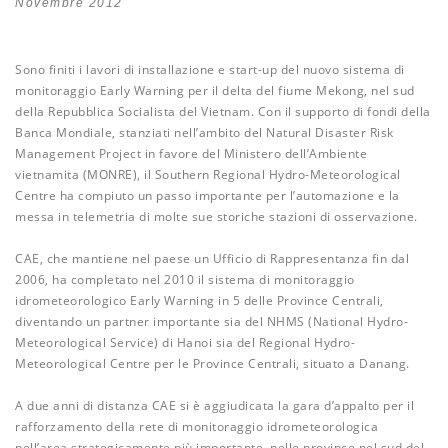
Novembre 2012
Sono finiti i lavori di installazione e start-up del nuovo sistema di
monitoraggio Early Warning per il delta del fiume Mekong, nel sud
della Repubblica Socialista del Vietnam. Con il supporto di fondi della
Banca Mondiale, stanziati nell’ambito del Natural Disaster Risk
Management Project in favore del Ministero dell’Ambiente
vietnamita (MONRE), il Southern Regional Hydro-Meteorological
Centre ha compiuto un passo importante per l’automazione e la
messa in telemetria di molte sue storiche stazioni di osservazione.
CAE, che mantiene nel paese un Ufficio di Rappresentanza fin dal
2006, ha completato nel 2010 il sistema di monitoraggio
idrometeorologico Early Warning in 5 delle Province Centrali,
diventando un partner importante sia del NHMS (National Hydro-
Meteorological Service) di Hanoi sia del Regional Hydro-
Meteorological Centre per le Province Centrali, situato a Danang.
A due anni di distanza CAE si è aggiudicata la gara d’appalto per il
rafforzamento della rete di monitoraggio idrometeorologica
nell’area strategicamente più importante, nelle province nel sud del