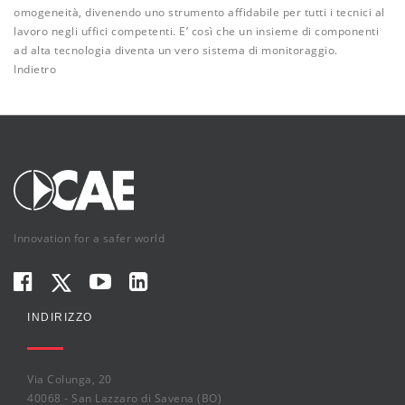
omogeneità, divenendo uno strumento affidabile per tutti i tecnici al
lavoro negli uffici competenti. E’ così che un insieme di componenti
ad alta tecnologia diventa un vero sistema di monitoraggio.
Indietro
Innovation for a safer world
INDIRIZZO
Via Colunga, 20
40068 - San Lazzaro di Savena (BO)