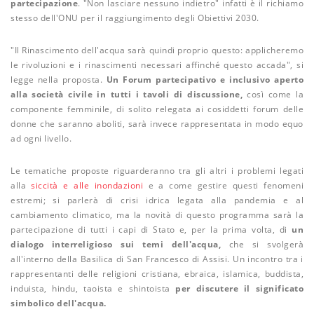
partecipazione
. "Non lasciare nessuno indietro" infatti è il richiamo
stesso dell'ONU per il raggiungimento degli Obiettivi 2030.
"Il Rinascimento dell'acqua sarà quindi proprio questo: applicheremo
le rivoluzioni e i rinascimenti necessari affinché questo accada", si
legge nella proposta.
Un Forum partecipativo e inclusivo aperto
alla società civile in tutti i tavoli di discussione,
così come la
componente femminile, di solito relegata ai cosiddetti forum delle
donne che saranno aboliti, sarà invece rappresentata in modo equo
ad ogni livello.
Le tematiche proposte riguarderanno tra gli altri i problemi legati
alla
siccità e alle inondazioni
e a come gestire questi fenomeni
estremi; si parlerà di crisi idrica legata alla pandemia e al
cambiamento climatico, ma la novità di questo programma sarà la
partecipazione di tutti i capi di Stato e, per la prima volta, di
un
dialogo interreligioso sui temi dell'acqua,
che si svolgerà
all'interno della Basilica di San Francesco di Assisi. Un incontro tra i
rappresentanti delle religioni cristiana, ebraica, islamica, buddista,
induista, hindu, taoista e shintoista
per discutere il significato
simbolico dell'acqua.