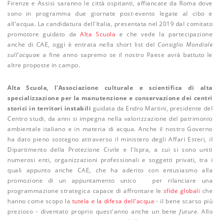
Firenze e Assisi saranno le città ospitanti, affiancate da Roma dove
sono in programma due giornate post-evento legate al cibo e
all'acqua. La candidatura dell'Italia, presentata nel 2019 dal comitato
promotore guidato da
Alta Scuola
e che vede la partecipazione
anche di CAE, oggi è entrata nella short list del
Consiglio Mondiale
sull'acqua
e a fine anno sapremo se il nostro Paese avrà battuto le
altre proposte in campo.
Alta Scuola, l'Associazione culturale e scientifica di alta
specializzazione per la manutenzione e conservazione dei centri
storici in territori instabili
guidata da Endro Martini, presidente del
Centro studi, da anni si impegna nella valorizzazione del patrimonio
ambientale italiano e in materia di acqua. Anche il nostro Governo
ha dato pieno sostegno attraverso il ministero degli Affari Esteri, il
Dipartimento della Protezione Civile e l'Ispra, a cui si sono uniti
numerosi enti, organizzazioni professionali e soggetti privati, tra i
quali appunto anche CAE, che ha aderito con entusiasmo alla
promozione di un appuntamento unico per rilanciare una
programmazione strategica capace di affrontare le
sfide globali
che
hanno come scopo la
tutela e la difesa dell'acqua
- il bene scarso più
prezioso - diventato proprio quest'anno anche un bene
future
. Allo