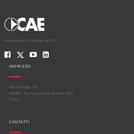
Innovation for a safer world
INDIRIZZO
Via Colunga, 20
40068 - San Lazzaro di Savena (BO)
ITALY
CONTATTI