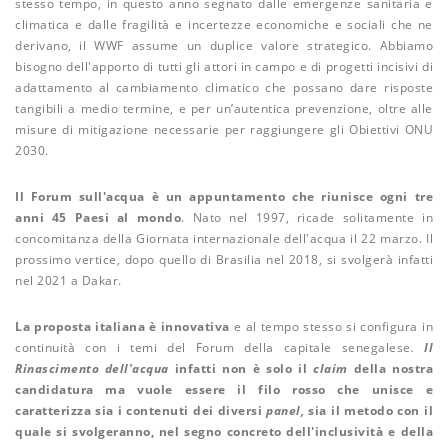
stesso tempo, in questo anno segnato dalle emergenze sanitaria e
climatica e dalle fragilità e incertezze economiche e sociali che ne
derivano, il WWF assume un duplice valore strategico. Abbiamo
bisogno dell'apporto di tutti gli attori in campo e di progetti incisivi di
adattamento al cambiamento climatico che possano dare risposte
tangibili a medio termine, e per un’autentica prevenzione, oltre alle
misure di mitigazione necessarie per raggiungere gli Obiettivi ONU
2030.
Il Forum sull'acqua è un appuntamento che riunisce ogni tre
anni 45 Paesi al mondo
. Nato nel 1997, ricade solitamente in
concomitanza della Giornata internazionale dell'acqua il 22 marzo. Il
prossimo vertice, dopo quello di Brasilia nel 2018, si svolgerà infatti
nel 2021 a Dakar.
La proposta italiana è innovativa
e al tempo stesso si configura in
continuità con i temi del Forum della capitale senegalese
.
Il
Rinascimento dell'acqua
infatti non è solo il
claim
della nostra
candidatura ma vuole essere il filo rosso che unisce e
caratterizza sia i contenuti dei diversi
panel,
sia il metodo con il
quale si svolgeranno, nel segno concreto dell'inclusività e della