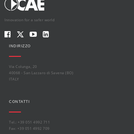
Innovation for a safer world
INDIRIZZO
Via Colunga, 20
40068 - San Lazzaro di Savena (BO)
ITALY
CONTATTI
Tel.: +39 051 4992 711
Fax: +39 051 4992 709