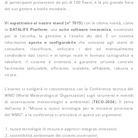
di partecipanti provenienti da più di 100 Paesi, è la più grande fiera
del suo genere a livello mondiale.
Vi aspettiamo al nostro stand (n° 7015)
con le ultime novità, come
la
DATALIFE
Platform
, una
suite software innovativa
, essenziale
per la raccolta, la gestione e l'analisi dei dati. È un sistema
informativo
aperto e configurabile
che consente agli utenti di
consultare, classificare, utilizzare i dati ed eventualmente
condividere dati storici e in tempo reale in formato cartografico e
tabellare. Il sistema è orientato a garantire un’unità centrale
facilmente utilizzabile, efficiente, scalabile, affidabile, robusta e
sicura.
L'evento si svolgerà in concomitanza con la Conferenza tecnica del
WMO (World Meteorological Organization) sugli strumenti e metodi
di osservazione meteorologici e ambientali (
TECO-2024
). Il tema
dell’anno è: “Misure e nuove tecnologie per le iniziative prioritarie
del WMO”. e la conferenza si articolerà in questi sei argomenti:
nuove tecnologie di misura e approcci integrati innovativi;
sostenibilità ambientale dei sistemi osservativi;