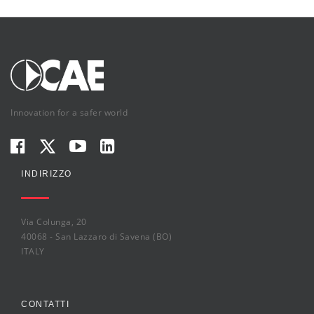
Innovation for a safer world
INDIRIZZO
Via Colunga, 20
40068 - San Lazzaro di Savena (BO)
ITALY
CONTATTI