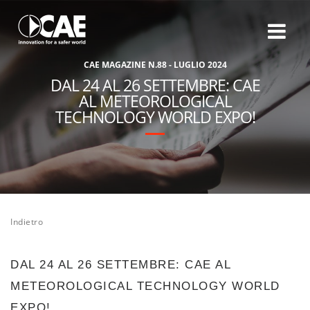
C
A
E
M
A
G
A
Z
I
N
E
N
.
8
8
-
L
U
G
L
I
O
2
0
2
4
DAL 24 AL 26 SETTEMBRE: CAE
AL METEOROLOGICAL
TECHNOLOGY WORLD EXPO!
Indietro
DAL 24 AL 26 SETTEMBRE: CAE AL
METEOROLOGICAL TECHNOLOGY WORLD
EXPO!