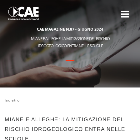
C
A
E
M
A
G
A
Z
I
N
E
N
.
8
7
-
G
I
U
G
N
O
2
0
2
4
MIANE E ALLEGHE: LA MITIGAZIONE DEL RISCHIO
IDROGEOLOGICO ENTRA NELLE SCUOLE
Indietro
MIANE E ALLEGHE: LA MITIGAZIONE DEL
RISCHIO IDROGEOLOGICO ENTRA NELLE
SCUOLE