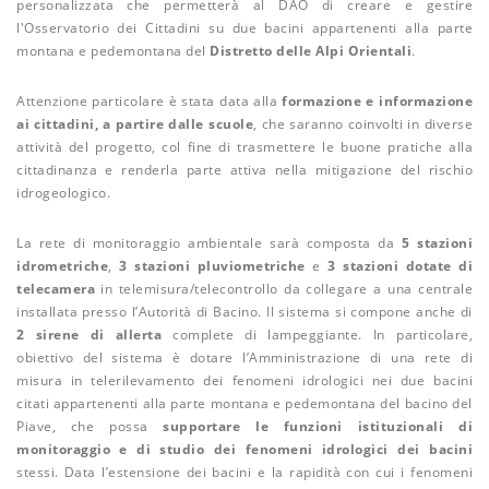
personalizzata che permetterà al DAO di creare e gestire
l'Osservatorio dei Cittadini su due bacini appartenenti alla parte
montana e pedemontana del
Distretto delle Alpi Orientali
.
Attenzione particolare è stata data alla
formazione e informazione
ai cittadini, a partire dalle scuole
, che saranno coinvolti in diverse
attività del progetto, col fine di trasmettere le buone pratiche alla
cittadinanza e renderla parte attiva nella mitigazione del rischio
idrogeologico.
La rete di monitoraggio ambientale sarà composta da
5 stazioni
idrometriche
,
3 stazioni pluviometriche
e
3 stazioni dotate di
telecamera
in telemisura/telecontrollo da collegare a una centrale
installata presso l’Autorità di Bacino. Il sistema si compone anche di
2 sirene di allerta
complete di lampeggiante. In particolare,
obiettivo del sistema è dotare l’Amministrazione di una rete di
misura in telerilevamento dei fenomeni idrologici nei due bacini
citati appartenenti alla parte montana e pedemontana del bacino del
Piave, che possa
supportare le funzioni istituzionali di
monitoraggio e di studio dei fenomeni idrologici dei bacini
stessi. Data l’estensione dei bacini e la rapidità con cui i fenomeni