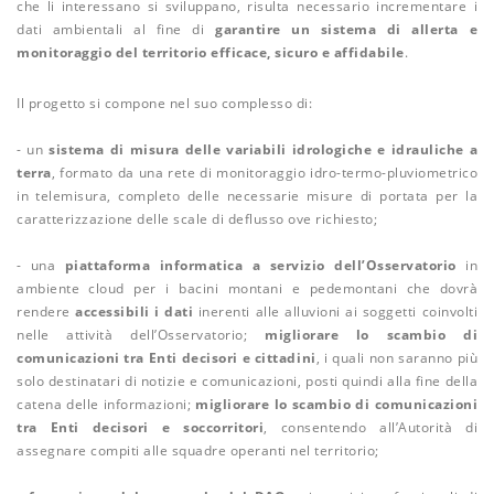
che li interessano si sviluppano, risulta necessario incrementare i
dati ambientali al fine di
garantire un sistema di allerta e
monitoraggio del territorio efficace, sicuro e affidabile
.
Il progetto si compone nel suo complesso di:
- un
sistema di misura delle variabili idrologiche e idrauliche a
terra
, formato da una rete di monitoraggio idro-termo-pluviometrico
in telemisura, completo delle necessarie misure di portata per la
caratterizzazione delle scale di deflusso ove richiesto;
- una
piattaforma informatica a servizio dell’Osservatorio
in
ambiente cloud per i bacini montani e pedemontani che dovrà
rendere
accessibili i dati
inerenti alle alluvioni ai soggetti coinvolti
nelle attività dell’Osservatorio;
migliorare lo scambio di
comunicazioni tra Enti decisori e cittadini
, i quali non saranno più
solo destinatari di notizie e comunicazioni, posti quindi alla fine della
catena delle informazioni;
migliorare lo scambio di comunicazioni
tra Enti decisori e soccorritori
, consentendo all’Autorità di
assegnare compiti alle squadre operanti nel territorio;