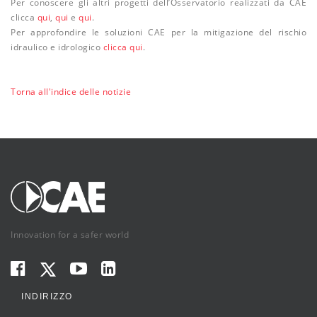
Per conoscere gli altri progetti dell’Osservatorio realizzati da CAE
clicca
qui
,
qui
e
qui
.
Per approfondire le soluzioni CAE per la mitigazione del rischio
idraulico e idrologico
clicca qui
.
Torna all'indice delle notizie
Innovation for a safer world
INDIRIZZO