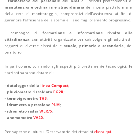
-
formazione del personale del DAO
e i servizi professionali di
manutenzione ordinaria e straordinaria
dell’intera piattaforma e
della rete di monitoraggio, comprensivi dell’assistenza ai fini di
garantire l’efficienza del sistema e il suo miglioramento progressivo;
- campagna di
formazione e informazione rivolta alla
cittadinanza
, con attività organizzate per coinvolgere gli adulti ed i
ragazzi di diverse classi delle
scuole, primarie e secondarie
, del
territorio.
In particolare, tornando agli aspetti più prettamente tecnologici, le
stazioni saranno dotate di:
-
datalogger della
linea Compact
;
-
pluviometro riscaldato
PG2R
;
-
termoigrometro
THS
;
-
idrometro a pressione
PLM
;
-
idrometro radar
WLR/S
;
-
anemometro
VV20
.
Per saperne di più sull’Osservatorio dei cittadini
clicca qui
.