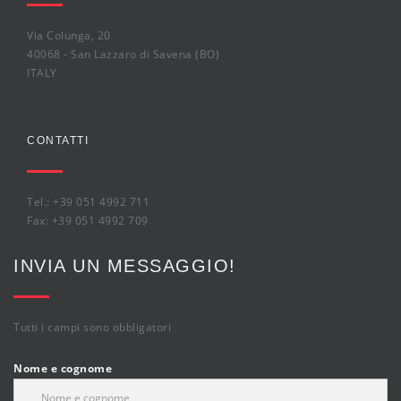
Via Colunga, 20
40068 - San Lazzaro di Savena (BO)
ITALY
CONTATTI
Tel.: +39 051 4992 711
Fax: +39 051 4992 709
INVIA UN MESSAGGIO!
Tutti i campi sono obbligatori
Nome e cognome