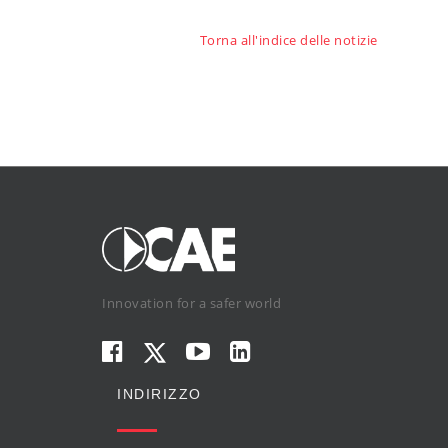
Torna all'indice delle notizie
Innovation for a safer world
INDIRIZZO