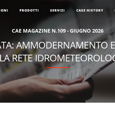
IONI
PRODOTTI
SERVIZI
CASE HISTORY
C
A
E
M
A
G
A
Z
I
N
E
N
.
1
0
9
-
G
I
U
G
N
O
2
0
2
6
CATA: AMMODERNAMENTO 
LA RETE IDROMETEOROLO