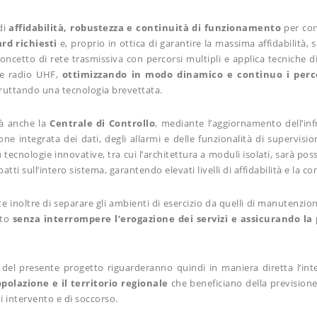
di
affidabilità, robustezza e continuità di funzionamento
per con
ard richiesti
e, proprio in ottica di garantire la massima affidabilità, s
concetto di rete trasmissiva con percorsi multipli e applica tecniche d
ete radio UHF,
ottimizzando in modo dinamico e continuo i perco
sfruttando una tecnologia brevettata.
rà anche la
Centrale di Controllo
, mediante l’aggiornamento dell’in
one integrata dei dati, degli allarmi e delle funzionalità di supervisi
tecnologie innovative, tra cui l’architettura a moduli isolati, sarà poss
ti sull’intero sistema, garantendo elevati livelli di affidabilità e la co
e inoltre di separare gli ambienti di esercizio da quelli di manutenzio
nto
senza interrompere l’erogazione dei servizi e assicurando la
ne del presente progetto riguarderanno quindi in maniera diretta l’in
polazione e il territorio regionale
che beneficiano della previsione 
 intervento e di soccorso.