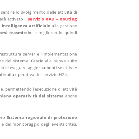
sentire lo svolgimento delle attività di
arà attivato il
servizio RAD – Routing
i
intelligenza artificiale
alla gestione
rsi trasmissivi
e migliorando quindi
frastruttura server e l’implementazione
one del sistema. Grazie alla nuova suite
ibile eseguire aggiornamenti selettivi e
ntinuità operativa del servizio H24.
ne, permettendo l’esecuzione di attività
 piena operatività del sistema
anche
tero
Sistema regionale di protezione
e del monitoraggio degli eventi critici,