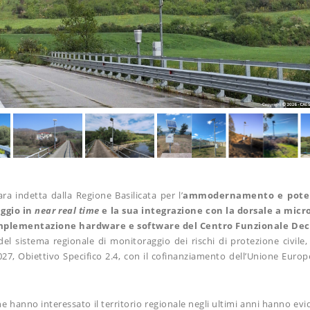
ara indetta dalla Regione Basilicata per l’
ammodernamento e potenz
ggio in
near real time
e la sua integrazione con la dorsale a micro
lementazione hardware e software del Centro Funzionale Dec
 sistema regionale di monitoraggio dei rischi di protezione civile
27, Obiettivo Specifico 2.4, con il cofinanziamento dell’Unione Europe
che hanno interessato il territorio regionale negli ultimi anni hanno evi