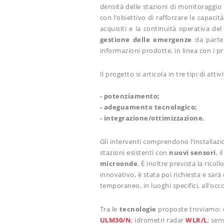
densità delle stazioni di monitoraggio
con l’obiettivo di rafforzare le capaci
acquisiti e la continuità operativa de
gestione delle emergenze
da parte
informazioni prodotte, in linea con i pr
Il progetto si articola in tre tipi di attivi
- potenziamento;
- adeguamento tecnologico;
-
integrazione/ottimizzazione.
Gli
interventi comprendono l’installaz
stazioni esistenti con
nuovi sensori
, 
microonde
. È inoltre prevista la rico
innovativo, è stata poi richiesta e sarà
temporaneo, in luoghi specifici, all’occ
Tra le
tecnologie
proposte troviamo: 
ULM30/N
; idrometri radar
WLR/L
; sen