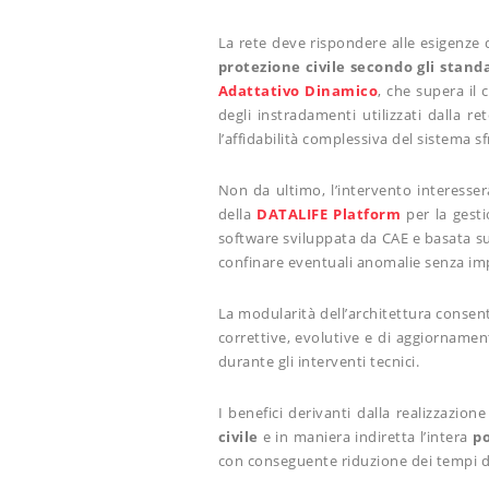
La rete deve rispondere alle esigenze 
protezione civile secondo gli stand
Adattativo Dinamico
, che supera il 
degli instradamenti utilizzati dalla r
l’affidabilità complessiva del sistema 
Non da ultimo, l’intervento interesse
della
DATALIFE Platform
per la gesti
software sviluppata da CAE e basata su 
confinare eventuali anomalie senza impat
La modularità dell’architettura consent
correttive, evolutive e di aggiorname
durante gli interventi tecnici.
I benefici derivanti dalla realizzazio
civile
e in maniera indiretta l’intera
po
con conseguente riduzione dei tempi di