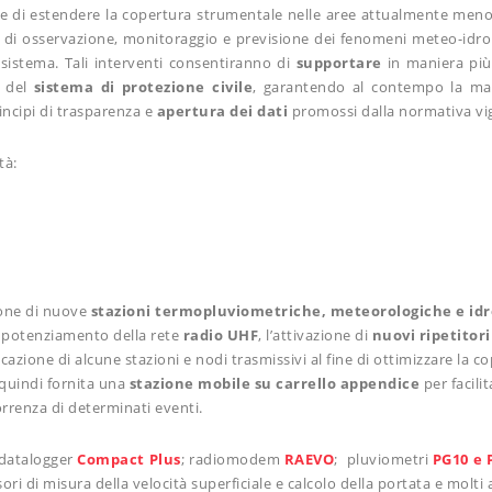
 e di estendere la copertura strumentale nelle aree attualmente meno
tà di osservazione, monitoraggio e previsione dei fenomeni meteo-idrolog
l sistema. Tali interventi consentiranno di
supportare
in maniera più 
 del
sistema di protezione civile
, garantendo al contempo la m
incipi di trasparenza e
apertura
dei
dati
promossi dalla normativa vi
tà:
ione di nuove
stazioni termopluviometriche, meteorologiche e id
il potenziamento della rete
radio UHF
, l’attivazione di
nuovi ripetitori
llocazione di alcune stazioni e nodi trasmissivi al fine di ottimizzare la
 quindi fornita una
stazione mobile su carrello appendice
per facili
orrenza di determinati eventi.
datalogger
Compact Plus
; radiomodem
RAEVO
; pluviometri
PG10 e 
sori di misura della velocità superficiale e calcolo della portata e molti a