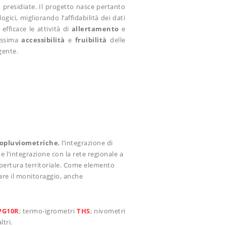
 presidiate. Il progetto nasce pertanto
ici, migliorando l’affidabilità dei dati
efficace le attività di
allertamento
e
assima
accessibilità
e
fruibilità
delle
gente.
ropluviometriche
, l’integrazione di
e l’integrazione con la rete regionale a
 copertura territoriale. Come elemento
tare il monitoraggio, anche
PG10R
; termo-igrometri
THS
; nivometri
ltri.