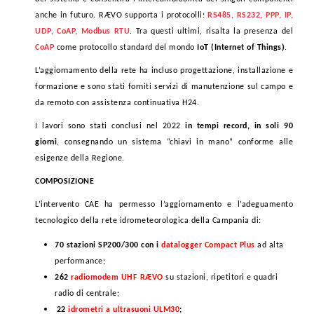
anche in futuro. RÆVO supporta i protocolli:
RS485, RS232, PPP, IP,
UDP, CoAP, Modbus RTU
. Tra questi ultimi, risalta la presenza del
CoAP
come protocollo standard del mondo
IoT (Internet of Things)
.
L’aggiornamento della rete ha incluso progettazione, installazione e
formazione e sono stati forniti servizi di manutenzione sul campo e
da remoto con assistenza continuativa H24.
I lavori sono stati conclusi nel 2022
in tempi record, in soli 90
giorni
, consegnando un sistema “chiavi in mano” conforme alle
esigenze della Regione.
COMPOSIZIONE
L’intervento CAE ha permesso l’aggiornamento e l’adeguamento
tecnologico della rete idrometeorologica della Campania di:
70 stazioni SP200/300 con i
datalogger Compact Plus
ad alta
performance;
262
radiomodem UHF RÆVO
su stazioni, ripetitori e quadri
radio di centrale;
22
idrometri a ultrasuoni ULM30
;