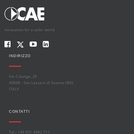
Innovation for a safer world
INDIRIZZO
Via Colunga, 20
40068 - San Lazzaro di Savena (BO)
ITALY
CONTATTI
Tel.: +39 051 4992 711