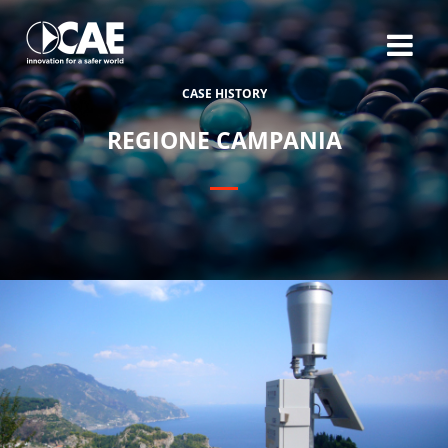
C
A
S
E
H
I
S
T
O
R
Y
R
E
G
I
O
N
E
C
A
M
P
A
N
I
A