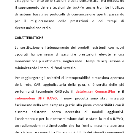
all’aggiornamento delle stazioni e della sensoristica, era necessario
il superamento delle situazioni del
lock-in,
anche tramite l’utilizzo
di sistemi basati su protocolli di comunicazione aperti, passando
per il miglioramento delle prestazioni e dei tempi di
ricetrasmissione radio.
CARATTERISTICHE
La sostituzione e l’adeguamento dei prodotti esistenti con nuovi
apparati ha permesso di garantire prestazioni elevate e una
manutenzione più efficiente, migliorando i tempi di acquisizione e
minimizzando i tempi di fuori servizio.
Per raggiungere gli obiettivi di interoperabilità e massima apertura
della rete, CAE, aggiudicataria della gara, si è servita delle più
performanti tecnologie CAEtech: il
datalogger CompactPlus
e il
radiomodem UHF RÆVO
. I nuovi prodotti sono stati integrati
facilmente nella rete campana grazie alla piena compatibilità con il
sistema esistente, senza necessità di moduli aggiuntivi.
Fondamentale per la ricetrasmissione dati è stata la radio RÆVO,
un radiomodem multiprotocollo che ha fornito massima apertura
del sistema e consentirà l’intercambiabilità dei singoli componenti