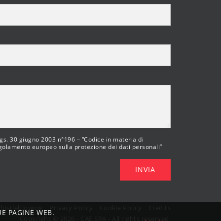
 lgs. 30 giugno 2003 n°196 – “Codice in materia di
egolamento europeo sulla protezione dei dati personali”
INVIA
histleblowing
Privacy Policy
Cookie Policy
Credits
UE PAGINE WEB.
Copyright © 2026 - CAE SPA - All rights reserved.