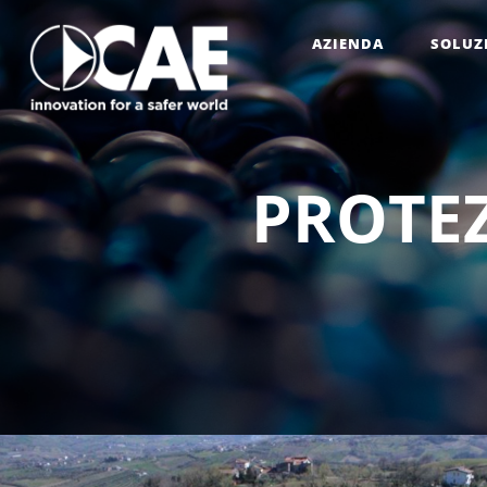
AZIENDA
SOLUZ
P
R
O
T
E