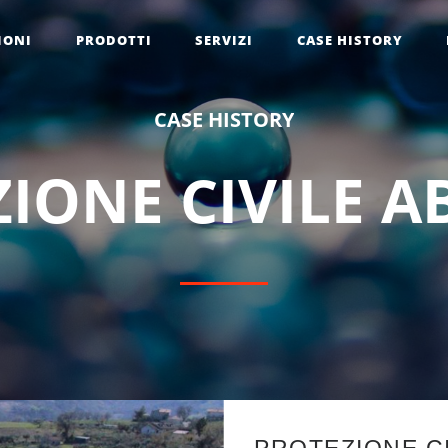
IONI
PRODOTTI
SERVIZI
CASE HISTORY
C
A
S
E
H
I
S
T
O
R
Y
Z
I
O
N
E
C
I
V
I
L
E
A