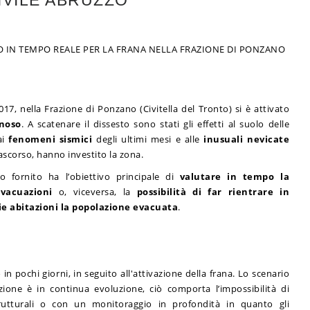
IVILE ABRUZZO
O IN TEMPO REALE PER LA FRANA NELLA FRAZIONE DI PONZANO
017, nella Frazione di Ponzano (Civitella del Tronto) si è attivato
noso
. A scatenare il dissesto sono stati gli effetti al suolo delle
ai
fenomeni sismici
degli ultimi mesi e alle
inusuali nevicate
ascorso, hanno investito la zona.
o fornito ha l’obiettivo principale di
valutare in tempo la
evacuazioni
o, viceversa, la
possibilità di far rientrare in
ie abitazioni la popolazione evacuata
.
o in pochi giorni, in seguito all'attivazione della frana. Lo scenario
zione è in continua evoluzione, ciò comporta l’impossibilità di
rutturali o con un monitoraggio in profondità in quanto gli