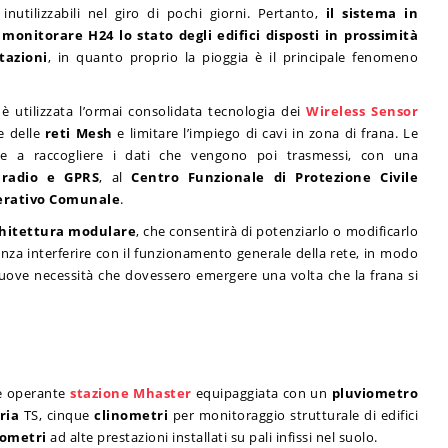
nutilizzabili nel giro di pochi giorni. Pertanto,
il sistema in
 monitorare H24 lo stato degli edifici disposti in prossimità
tazioni
, in quanto proprio la pioggia è il principale fenomeno
 utilizzata l’ormai consolidata tecnologia dei
Wireless Sensor
e delle
reti Mesh
e limitare l’impiego di cavi in zona di frana. Le
te a raccogliere i dati che vengono poi trasmessi, con una
 radio e GPRS
, al
Centro Funzionale di Protezione Civile
erativo Comunale
.
hitettura modulare
, che consentirà di potenziarlo o modificarlo
a interferire con il funzionamento generale della rete, in modo
uove necessità che dovessero emergere una volta che la frana si
 è operante
stazione Mhaster
equipaggiata con un
pluviometro
ria
TS, cinque
clinometri
per monitoraggio strutturale di edifici
nometri
ad alte prestazioni installati su pali infissi nel suolo.