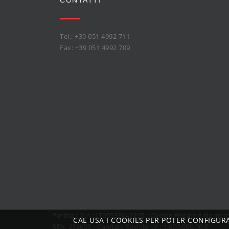
Tel.: +39 051 4992 711
Fax: +39 051 4992 709
Partita I.V.A.: IT00533641205 - Codice Fiscale e Nume
CAE USA I COOKIES PER POTER CONFIGUR
REA: 236650 - Capitale Sociale i.v.: 1.020.000,00 €