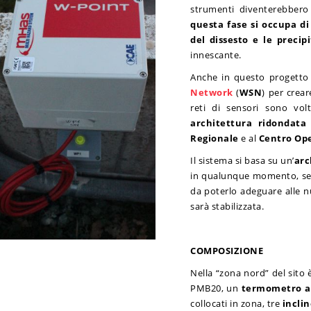
strumenti diventerebbero i
questa fase si occupa di
del dissesto e le precipi
innescante.
Anche in questo progetto è
Network
(
WSN
) per crear
reti di sensori sono vol
architettura ridondata
Regionale
e al
Centro Op
Il sistema si basa su un’
arc
in qualunque momento, senz
da poterlo adeguare alle n
sarà stabilizzata.
COMPOSIZIONE
Nella “zona nord” del sito
PMB20, un
termometro
a
collocati in zona, tre
incli