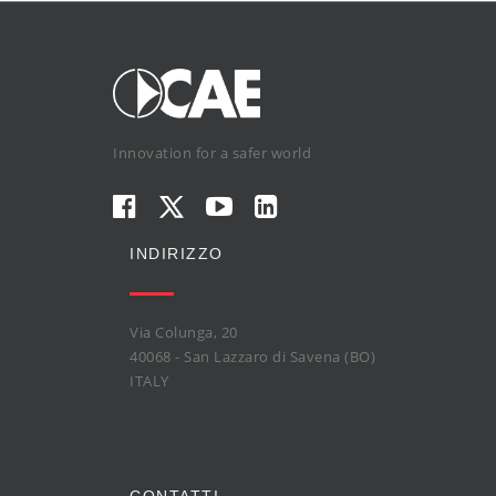
Innovation for a safer world
INDIRIZZO
Via Colunga, 20
40068 - San Lazzaro di Savena (BO)
ITALY
CONTATTI