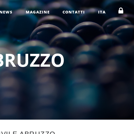
NEWS
MAGAZINE
CONTATTI
ITA
B
R
U
Z
Z
O