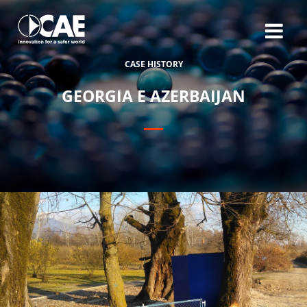
C
A
S
E
H
I
S
T
O
R
Y
G
E
O
R
G
I
A
E
A
Z
E
R
B
A
I
J
A
N